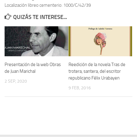
Localización libreo cementerio: 1000/C/42/39
Contacto
QUIZÁS TE INTERESE...
Memoria Histórica
Investigación previa de la represión en Talavera de la Reina (1937-
1947).
Informe Represión en Toledo 1936-1947 | Buscador
Informe de la fosa de abril de 1939 de Tembleque
Presentación de la web Obras
Reedición de la novela Tras de
Enciclopedia Republicana
de Juan Marichal
trotera, santera, del escritor
republicano Félix Urabayen
Militantes históricos IR
2 SEP, 2020
9 FEB, 2016
Personajes republicanos
Izquierda Republicana. Agrupaciones y Militantes (1934-1939)
Izquierda Republicana. Navarra
Izquierda Republicana. Galicia
Textos esenciales del republicanismo