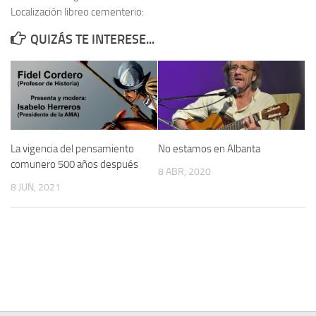
Localización libreo cementerio:
Contacto
QUIZÁS TE INTERESE...
Memoria Histórica
Investigación previa de la represión en Talavera de la Reina (1937-
1947).
Informe Represión en Toledo 1936-1947 | Buscador
Informe de la fosa de abril de 1939 de Tembleque
La vigencia del pensamiento
No estamos en Albanta
Enciclopedia Republicana
comunero 500 años después
8 ABR, 2020
Militantes históricos IR
8 JUN, 2021
Personajes republicanos
Izquierda Republicana. Agrupaciones y Militantes (1934-1939)
Izquierda Republicana. Navarra
Izquierda Republicana. Galicia
Textos esenciales del republicanismo