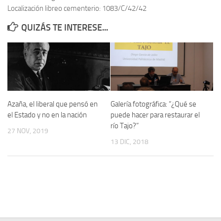
Localización libreo cementerio: 1083/C/42/42
Contacto
QUIZÁS TE INTERESE...
Memoria Histórica
Investigación previa de la represión en Talavera de la Reina (1937-
1947).
Informe Represión en Toledo 1936-1947 | Buscador
Informe de la fosa de abril de 1939 de Tembleque
Azaña, el liberal que pensó en
Galería fotográfica: “¿Qué se
Enciclopedia Republicana
el Estado y no en la nación
puede hacer para restaurar el
río Tajo?”
Militantes históricos IR
27 NOV, 2019
13 DIC, 2018
Personajes republicanos
Izquierda Republicana. Agrupaciones y Militantes (1934-1939)
Izquierda Republicana. Navarra
Izquierda Republicana. Galicia
Textos esenciales del republicanismo