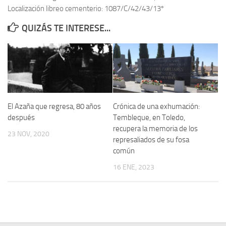
Localización libreo cementerio: 1087/C/42/43/13º
Contacto
QUIZÁS TE INTERESE...
Memoria Histórica
Investigación previa de la represión en Talavera de la Reina (1937-
1947).
Informe Represión en Toledo 1936-1947 | Buscador
Informe de la fosa de abril de 1939 de Tembleque
El Azaña que regresa, 80 años
Crónica de una exhumación:
Enciclopedia Republicana
después
Tembleque, en Toledo,
recupera la memoria de los
Militantes históricos IR
23 NOV, 2020
represaliados de su fosa
Personajes republicanos
común
Izquierda Republicana. Agrupaciones y Militantes (1934-1939)
16 ENE, 2023
Izquierda Republicana. Navarra
Izquierda Republicana. Galicia
Textos esenciales del republicanismo