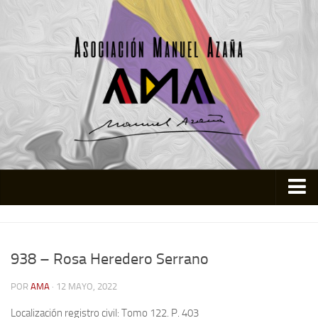
Inicio
Asociación
938 – Rosa Heredero Serrano
Quienes somos
POR
AMA
· 12 MAYO, 2022
Actividades
Localización registro civil: Tomo 122. P. 403
Colabora