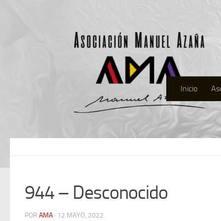
Inicio
As
944 – Desconocido
POR
AMA
· 12 MAYO, 2022