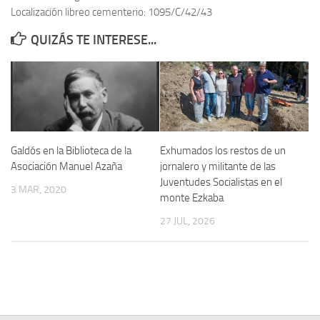
Localización libreo cementerio: 1095/C/42/43
Contacto
QUIZÁS TE INTERESE...
Memoria Histórica
Investigación previa de la represión en Talavera de la Reina (1937-
1947).
Informe Represión en Toledo 1936-1947 | Buscador
Informe de la fosa de abril de 1939 de Tembleque
Galdós en la Biblioteca de la
Exhumados los restos de un
Enciclopedia Republicana
Asociación Manuel Azaña
jornalero y militante de las
Juventudes Socialistas en el
Militantes históricos IR
3 MAR, 2020
monte Ezkaba
Personajes republicanos
27 JUL, 2026
Izquierda Republicana. Agrupaciones y Militantes (1934-1939)
Izquierda Republicana. Navarra
Izquierda Republicana. Galicia
Textos esenciales del republicanismo