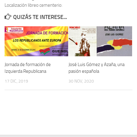
Localización libreo cementerio:
Contacto
QUIZÁS TE INTERESE...
Memoria Histórica
Investigación previa de la represión en Talavera de la Reina (1937-
1947).
Informe Represión en Toledo 1936-1947 | Buscador
Informe de la fosa de abril de 1939 de Tembleque
Jornada de formación de
José Luis Gómez y Azaña, una
Enciclopedia Republicana
Izquierda Republicana
pasión española
Militantes históricos IR
17 DIC, 2019
30 NOV, 2020
Personajes republicanos
Izquierda Republicana. Agrupaciones y Militantes (1934-1939)
Izquierda Republicana. Navarra
Izquierda Republicana. Galicia
Textos esenciales del republicanismo