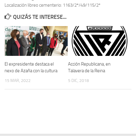
Localización libreo cementerio: 1163/2ª/49/115/2º
Contacto
QUIZÁS TE INTERESE...
Memoria Histórica
Investigación previa de la represión en Talavera de la Reina (1937-
1947).
Informe Represión en Toledo 1936-1947 | Buscador
Informe de la fosa de abril de 1939 de Tembleque
El expresidente destaca el
Acción Republicana, en
Enciclopedia Republicana
nexo de Azaña con la cultura
Talavera de la Reina
Militantes históricos IR
15 MAR, 2022
5 DIC, 2018
Personajes republicanos
Izquierda Republicana. Agrupaciones y Militantes (1934-1939)
Izquierda Republicana. Navarra
Izquierda Republicana. Galicia
Textos esenciales del republicanismo