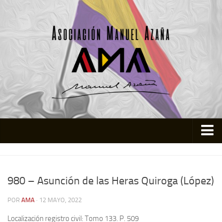
Inicio
Asociación
980 – Asunción de las Heras Quiroga (López)
Quienes somos
POR
AMA
· 12 MAYO, 2022
Actividades
Localización registro civil: Tomo 133. P. 509
Colabora