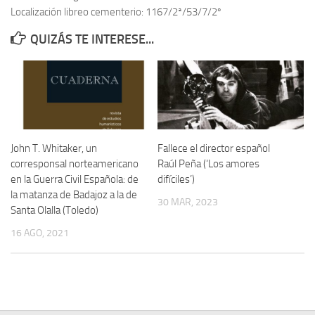
Localización libreo cementerio: 1167/2ª/53/7/2º
Contacto
QUIZÁS TE INTERESE...
Memoria Histórica
Investigación previa de la represión en Talavera de la Reina (1937-
1947).
Informe Represión en Toledo 1936-1947 | Buscador
Informe de la fosa de abril de 1939 de Tembleque
John T. Whitaker, un
Fallece el director español
Enciclopedia Republicana
corresponsal norteamericano
Raúl Peña (‘Los amores
en la Guerra Civil Española: de
difíciles’)
Militantes históricos IR
la matanza de Badajoz a la de
30 MAR, 2023
Personajes republicanos
Santa Olalla (Toledo)
Izquierda Republicana. Agrupaciones y Militantes (1934-1939)
16 AGO, 2021
Izquierda Republicana. Navarra
Izquierda Republicana. Galicia
Textos esenciales del republicanismo