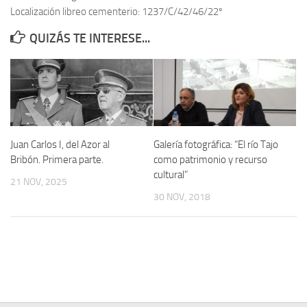
Localización libreo cementerio: 1237/C/42/46/22º
Contacto
QUIZÁS TE INTERESE...
Memoria Histórica
Investigación previa de la represión en Talavera de la Reina (1937-
1947).
Informe Represión en Toledo 1936-1947 | Buscador
Informe de la fosa de abril de 1939 de Tembleque
Juan Carlos I, del Azor al
Galería fotográfica: “El río Tajo
Enciclopedia Republicana
Bribón. Primera parte.
como patrimonio y recurso
cultural”
Militantes históricos IR
21 NOV, 2025
30 NOV, 2018
Personajes republicanos
Izquierda Republicana. Agrupaciones y Militantes (1934-1939)
Izquierda Republicana. Navarra
Izquierda Republicana. Galicia
Textos esenciales del republicanismo