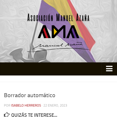
Inicio
Asociación
Borrador automático
Quienes somos
POR
ISABELO HERREROS
· 22 ENERO, 2023
Actividades
QUIZÁS TE INTERESE...
Colabora