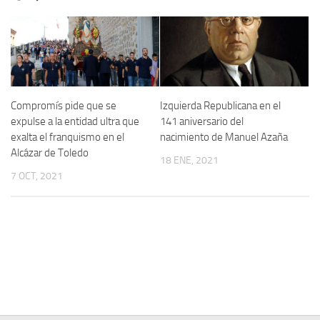
Contacto
Memoria Histórica
Investigación previa de la represión en Talavera de la Reina (1937-
1947).
Compromís pide que se
Izquierda Republicana en el
Informe Represión en Toledo 1936-1947 | Buscador
expulse a la entidad ultra que
141 aniversario del
Informe de la fosa de abril de 1939 de Tembleque
exalta el franquismo en el
nacimiento de Manuel Azaña
Alcázar de Toledo
Enciclopedia Republicana
18 ENE, 2021
7 OCT, 2021
Militantes históricos IR
Personajes republicanos
Izquierda Republicana. Agrupaciones y Militantes (1934-1939)
Izquierda Republicana. Navarra
Izquierda Republicana. Galicia
Textos esenciales del republicanismo