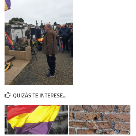
Contacto
Memoria Histórica
Investigación previa de la represión en Talavera de la Reina (1937-
1947).
Informe Represión en Toledo 1936-1947 | Buscador
Informe de la fosa de abril de 1939 de Tembleque
Enciclopedia Republicana
Militantes históricos IR
Personajes republicanos
QUIZÁS TE INTERESE...
Izquierda Republicana. Agrupaciones y Militantes (1934-1939)
Izquierda Republicana. Navarra
Izquierda Republicana. Galicia
Textos esenciales del republicanismo