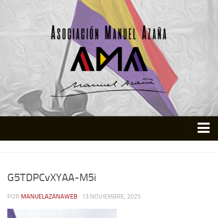
Inicio
Asociación
G5TDPCvXYAA-M5i
Quienes somos
POR
MANUELAZANAWEB
· 13 NOVIEMBRE, 2025
Actividades
Colabora