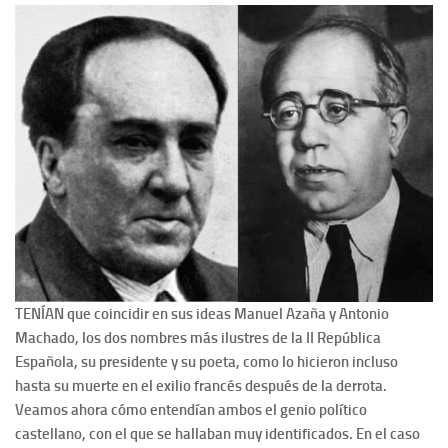
Contacto
Memoria Histórica
Investigación previa de la represión en Talavera de la Reina (1937-
1947).
Informe Represión en Toledo 1936-1947 | Buscador
Informe de la fosa de abril de 1939 de Tembleque
Enciclopedia Republicana
Militantes históricos IR
Personajes republicanos
TENÍAN que coincidir en sus ideas Manuel Azaña y Antonio
Izquierda Republicana. Agrupaciones y Militantes (1934-1939)
Machado, los dos nombres más ilustres de la II República
Izquierda Republicana. Navarra
Española, su presidente y su poeta, como lo hicieron incluso
hasta su muerte en el exilio francés después de la derrota.
Izquierda Republicana. Galicia
Veamos ahora cómo entendían ambos el genio político
Textos esenciales del republicanismo
castellano, con el que se hallaban muy identificados. En el caso