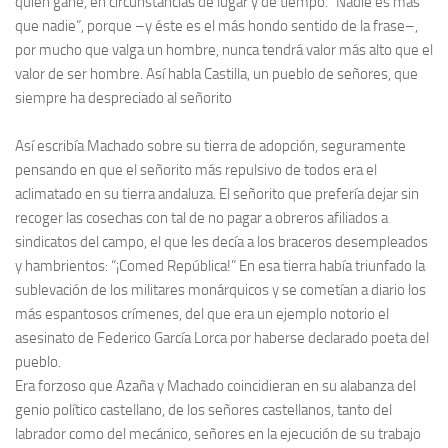
quien gane, en circunstancias de lugar y de tiempo. “Nadie es más
que nadie”, porque –y éste es el más hondo sentido de la frase–,
por mucho que valga un hombre, nunca tendrá valor más alto que el
valor de ser hombre. Así habla Castilla, un pueblo de señores, que
siempre ha despreciado al señorito
Así escribía Machado sobre su tierra de adopción, seguramente
pensando en que el señorito más repulsivo de todos era el
aclimatado en su tierra andaluza. El señorito que prefería dejar sin
recoger las cosechas con tal de no pagar a obreros afiliados a
sindicatos del campo, el que les decía a los braceros desempleados
y hambrientos: “¡Comed República!” En esa tierra había triunfado la
sublevación de los militares monárquicos y se cometían a diario los
más espantosos crímenes, del que era un ejemplo notorio el
asesinato de Federico García Lorca por haberse declarado poeta del
pueblo.
Era forzoso que Azaña y Machado coincidieran en su alabanza del
genio político castellano, de los señores castellanos, tanto del
labrador como del mecánico, señores en la ejecución de su trabajo