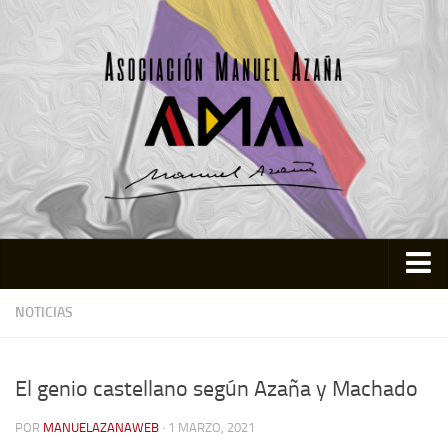
Inicio
NOTICIAS
Asociación
Quienes somos
El genio castellano según Azaña y Machado
Actividades
POR
MANUELAZANAWEB
· 1 MARZO, 2021
Colabora