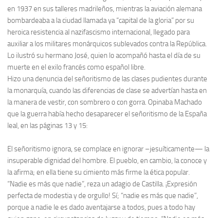
en 1937 en sus talleres madrileños, mientras la aviación alemana
bombardeaba a la ciudad llamada ya “capital de la gloria” por su
heroica resistencia al nazifascismo internacional, llegado para
auxiliar a los militares monárquicos sublevados contra la República.
Lo ilustró su hermano José, quien lo acompañó hasta el día de su
muerte en el exilo francés como español libre.
Hizo una denuncia del señoritismo de las clases pudientes durante
la monarquía, cuando las diferencias de clase se advertían hasta en
la manera de vestir, con sombrero o con gorra. Opinaba Machado
que la guerra había hecho desaparecer el señoritismo de la España
leal, en las páginas 13 y 15:
El señoritismo ignora, se complace en ignorar –jesuíticamente— la
insuperable dignidad del hombre. El pueblo, en cambio, la conoce y
la afirma; en ella tiene su cimiento más firme la ética popular.
“Nadie es más que nadie”, reza un adagio de Castilla. ¡Expresión
perfecta de modestia y de orgullo! Sí; “nadie es más que nadie”,
porque a nadie le es dado aventajarse a todos, pues a todo hay