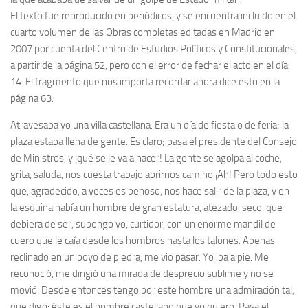
El texto fue reproducido en periódicos, y se encuentra incluido en el
cuarto volumen de las Obras completas editadas en Madrid en
2007 por cuenta del Centro de Estudios Políticos y Constitucionales,
a partir de la página 52, pero con el error de fechar el acto en el día
14. El fragmento que nos importa recordar ahora dice esto en la
página 63:
Atravesaba yo una villa castellana. Era un día de fiesta o de feria; la
plaza estaba llena de gente. Es claro; pasa el presidente del Consejo
de Ministros, y ¡qué se le va a hacer! La gente se agolpa al coche,
grita, saluda, nos cuesta trabajo abrirnos camino ¡Ah! Pero todo esto
que, agradecido, a veces es penoso, nos hace salir de la plaza, y en
la esquina había un hombre de gran estatura, atezado, seco, que
debiera de ser, supongo yo, curtidor, con un enorme mandil de
cuero que le caía desde los hombros hasta los talones. Apenas
reclinado en un poyo de piedra, me vio pasar. Yo iba a pie. Me
reconoció, me dirigió una mirada de desprecio sublime y no se
movió. Desde entonces tengo por este hombre una admiración tal,
que digo: éste es el hombre castellano que yo quiero. Pasa el