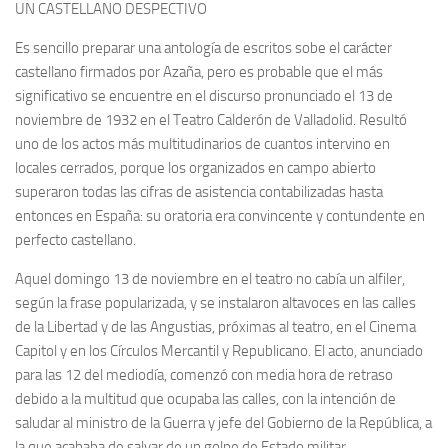
UN CASTELLANO DESPECTIVO
Noticias
Es sencillo preparar una antología de escritos sobe el carácter
Tienda
castellano firmados por Azaña, pero es probable que el más
significativo se encuentre en el discurso pronunciado el 13 de
noviembre de 1932 en el Teatro Calderón de Valladolid. Resultó
uno de los actos más multitudinarios de cuantos intervino en
locales cerrados, porque los organizados en campo abierto
superaron todas las cifras de asistencia contabilizadas hasta
entonces en España: su oratoria era convincente y contundente en
perfecto castellano.
Aquel domingo 13 de noviembre en el teatro no cabía un alfiler,
según la frase popularizada, y se instalaron altavoces en las calles
de la Libertad y de las Angustias, próximas al teatro, en el Cinema
Capitol y en los Círculos Mercantil y Republicano. El acto, anunciado
para las 12 del mediodía, comenzó con media hora de retraso
debido a la multitud que ocupaba las calles, con la intención de
saludar al ministro de la Guerra y jefe del Gobierno de la República, a
la que acababa de salvar de un golpe de Estado militar.