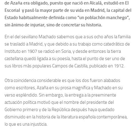
Archivo histórico
de Azaña era obligado, puesto que nació en Alcalá, estudió en El
Escorial y pasó la mayor parte de su vida en Madrid, la capital del
Archivo
Estado habitualmente definida como “un poblachón manchego”,
Archivo Documental
sin ánimo de injuriar, sino de concretar su historia.
Biografía
En el del sevillano Machado sabemos que a sus ocho años la familia
Cronología fundamental de Manuel Azaña
se trasladó a Madrid, y que debido a su trabajo como catedrático de
Instituto en 1907 se radicó en Soria, y desde entonces la tierra
Artículos sobre Manuel Azaña
castellana quedó ligada a su poesía, hasta el punto de ser uno de
Ochenta años sin Manuel Azaña
sus libros más populares Campos de Castilla, publicado en 1912.
Bibliografías
Otra coincidencia considerable es que los dos fueron alabados
Biblioteca
como escritores, Azaña en su prosa magnífica y Machado en su
verso espléndido. Sin embargo, la entrega a la preeminente
Catálogo Biblioteca
actuación política motivó que el nombre del presidente del
Catálogo Hemeroteca
Gobierno primero y de la República después haya quedado
Fondo Mario J. Bonilla
disminuido en la historia de la literatura española contemporánea,
lo que es una injusticia.
Biblioteca-Novedades
Publicaciones destacadas de nuestra hemeroteca