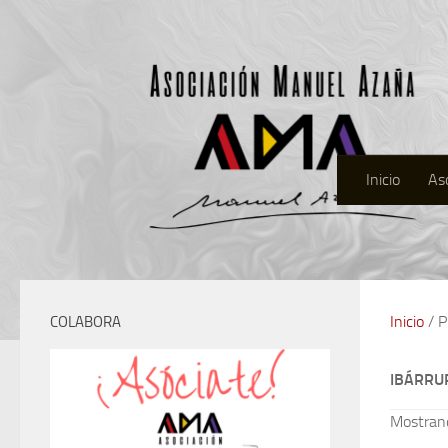
Inicio
As
Inicio
/ P
COLABORA
IBÁRRU
Mostrand