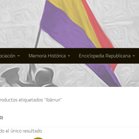
ociación
Memoria Histórica
Enciclopedia Republicana
roductos etiquetados “Ibárruri”
RI
o el único resultado