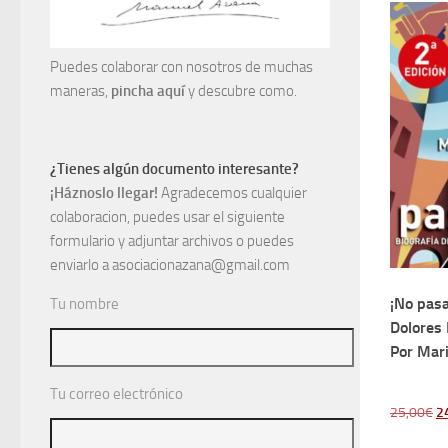
Puedes colaborar con nosotros de muchas
maneras,
pincha aquí
y descubre como.
¿Tienes algún documento interesante?
¡Háznoslo llegar!
Agradecemos cualquier
colaboracion, puedes usar el siguiente
formulario y adjuntar archivos o puedes
enviarlo a asociacionazana@gmail.com
¡No pasa
Tu nombre
Dolores 
Por Mar
Tu correo electrónico
El
25,00
€
2
pr