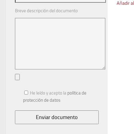
Añadir al
or
Breve descripción del documento
er
2
He leído y acepto la
política de
protección de datos