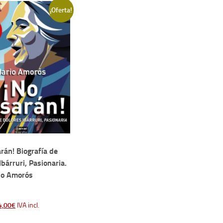
¡Oferta!
rán! Biografía de
Ibárruri, Pasionaria.
io Amorós
El
4,00
€
IVA incl.
ecio
precio