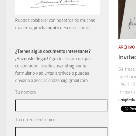
Puedes colaborar con nosotros de muchas
maneras,
pincha aquí
y descubre como.
ARCHIVO
¿Tienes algún documento interesante?
Invita
¡Háznoslo llegar!
Agradecemos cualquier
colaboracion, puedes usar el siguiente
Se trata
formulario y adjuntar archivos o puedes
aprobaci
enviarlo a asociacionazana@gmail.com
1931. El
ministro..
Tu nombre
Compártelo:
Tu correo electrónico