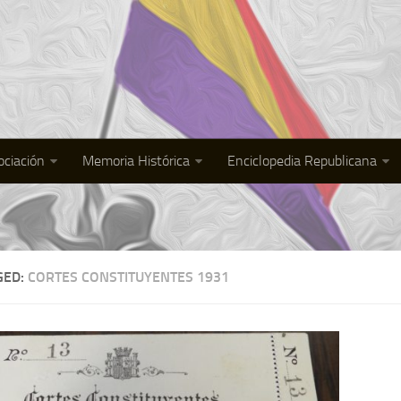
ociación
Memoria Histórica
Enciclopedia Republicana
GED:
CORTES CONSTITUYENTES 1931