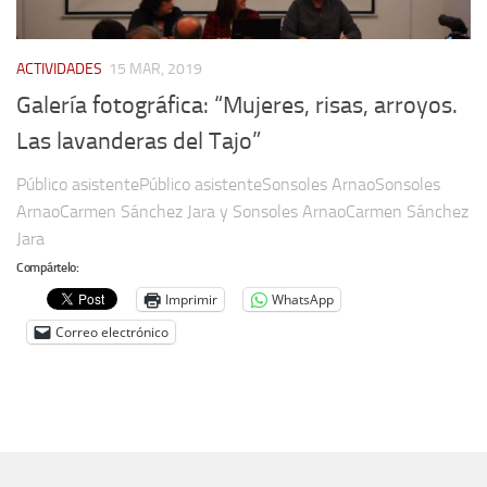
ACTIVIDADES
15 MAR, 2019
Galería fotográfica: “Mujeres, risas, arroyos.
Las lavanderas del Tajo”
Público asistentePúblico asistenteSonsoles ArnaoSonsoles
ArnaoCarmen Sánchez Jara y Sonsoles ArnaoCarmen Sánchez
Jara
Compártelo:
Imprimir
WhatsApp
Correo electrónico