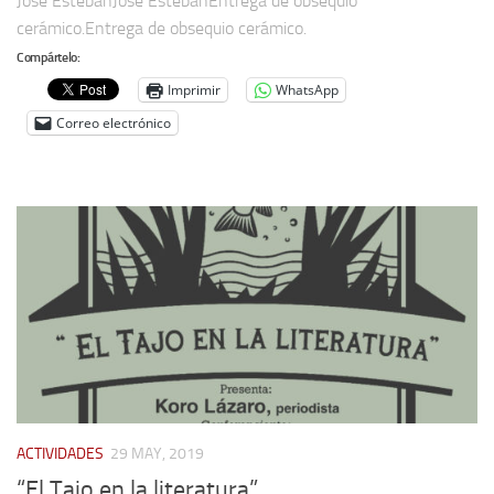
José EstebanJosé EstebanEntrega de obsequio
cerámico.Entrega de obsequio cerámico.
Compártelo:
Imprimir
WhatsApp
Correo electrónico
ACTIVIDADES
29 MAY, 2019
“El Tajo en la literatura”