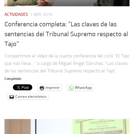
ACTIVIDADES
1 ABR, 2019
Conferencia completa: “Las claves de las
sentencias del Tribunal Supremo respecto al
Tajo”
Compartimos el vídeo de la cuarta conferencia del ciclo “El Tajo
que nos lleva…” a cargo de Miguel Ángel Sánchez. “Las claves
de las sentencias del Tribunal Supremo respecto al Tajo”.
Compártelo:
Imprimir
WhatsApp
Correo electrónico