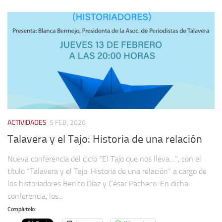
Archivo histórico
Archivo
Archivo Documental
Biografía
Cronología fundamental de Manuel Azaña
Artículos sobre Manuel Azaña
Ochenta años sin Manuel Azaña
Bibliografías
ACTIVIDADES
5 FEB, 2020
Talavera y el Tajo: Historia de una relación
Biblioteca
Catálogo Biblioteca
Nueva conferencia del ciclo “El Tajo que nos lleva…”, con el
título “Talavera y el Tajo: Historia de una relación” a cargo de
Catálogo Hemeroteca
los historiadores Benito Díaz y César Pacheco. En dicha
Fondo Mario J. Bonilla
conferencia, los...
Biblioteca-Novedades
Compártelo:
Publicaciones destacadas de nuestra hemeroteca