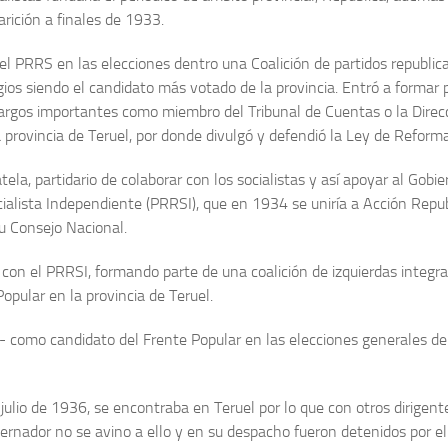
arición a finales de 1933.
 el PRRS en las elecciones dentro una Coalición de partidos republica
s siendo el candidato más votado de la provincia. Entró a formar p
argos importantes como miembro del Tribunal de Cuentas o la Direcci
la provincia de Teruel, por donde divulgó y defendió la Ley de Refor
ela, partidario de colaborar con los socialistas y así apoyar al Gob
cialista Independiente (PRRSI), que en 1934 se uniría a Acción Re
su Consejo Nacional.
con el PRRSI, formando parte de una coalición de izquierdas integ
opular en la provincia de Teruel.
 IR- como candidato del Frente Popular en las elecciones generales 
julio de 1936, se encontraba en Teruel por lo que con otros dirigentes
 gobernador no se avino a ello y en su despacho fueron detenidos p