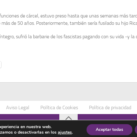
 funciones de cárcel, estuvo preso hasta que unas semanas más tarde
 más de 50 años. Posteriormente, también sería fusilado su hijo Ricar
íntegro, sufrió la barbarie de los fascistas pagando con su vida -y la
Aviso Legal
Política de Cookies
Política de privacidad
os
experiencia en nuestra web.
Aceptar todas
izamos o desactivarlas en los
ajustes
.