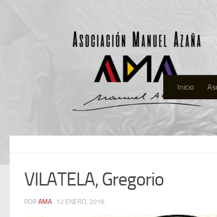
Inicio
As
VILATELA, Gregorio
POR
AMA
· 12 ENERO, 2016