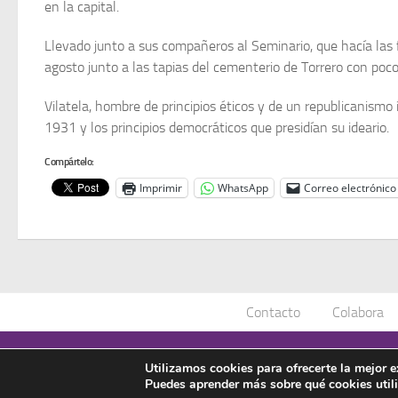
en la capital.
Llevado junto a sus compañeros al Seminario, que hacía las
agosto junto a las tapias del cementerio de Torrero con poco
Vilatela, hombre de principios éticos y de un republicanismo 
1931 y los principios democráticos que presidían su ideario.
Compártelo:
Imprimir
WhatsApp
Correo electrónico
Contacto
Colabora
Asociación Manuel Azaña © 2020 - Todos los derechos reservad
Utilizamos cookies para ofrecerte la mejor 
Puedes aprender más sobre qué cookies util