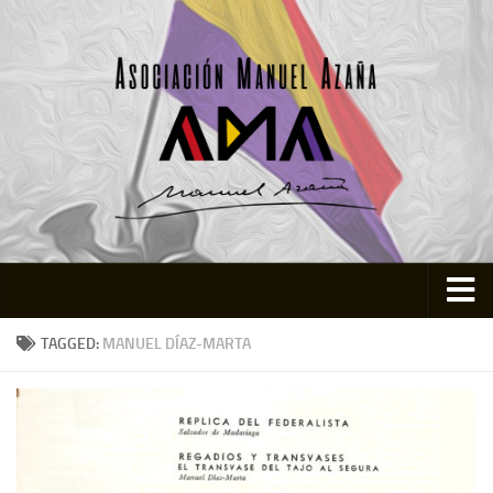
Inicio
TAGGED:
MANUEL DÍAZ-MARTA
Asociación
Quienes somos
Actividades
Colabora