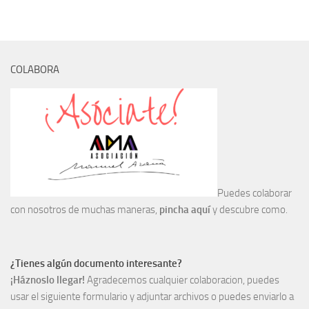
Archivo histórico
Archivo
Archivo Documental
COLABORA
Biografía
Cronología fundamental de Manuel Azaña
Artículos sobre Manuel Azaña
Ochenta años sin Manuel Azaña
Bibliografías
Biblioteca
Puedes colaborar
con nosotros de muchas maneras,
pincha aquí
y descubre como.
Catálogo Biblioteca
Catálogo Hemeroteca
Fondo Mario J. Bonilla
¿Tienes algún documento interesante?
¡Háznoslo llegar!
Agradecemos cualquier colaboracion, puedes
Biblioteca-Novedades
usar el siguiente formulario y adjuntar archivos o puedes enviarlo a
Publicaciones destacadas de nuestra hemeroteca