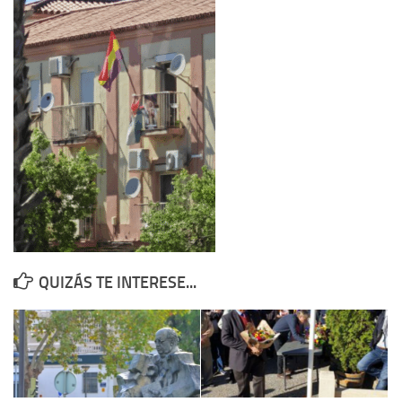
Contacto
Memoria Histórica
Investigación previa de la represión en Talavera de la Reina (1937-
1947).
Informe Represión en Toledo 1936-1947 | Buscador
Informe de la fosa de abril de 1939 de Tembleque
Enciclopedia Republicana
Militantes históricos IR
Personajes republicanos
QUIZÁS TE INTERESE...
Izquierda Republicana. Agrupaciones y Militantes (1934-1939)
Izquierda Republicana. Navarra
Izquierda Republicana. Galicia
Textos esenciales del republicanismo