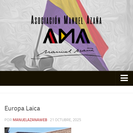
Inicio
Asociación
Europa Laica
Quienes somos
POR
MANUELAZANAWEB
· 21 OCTUBRE, 2025
Actividades
Colabora