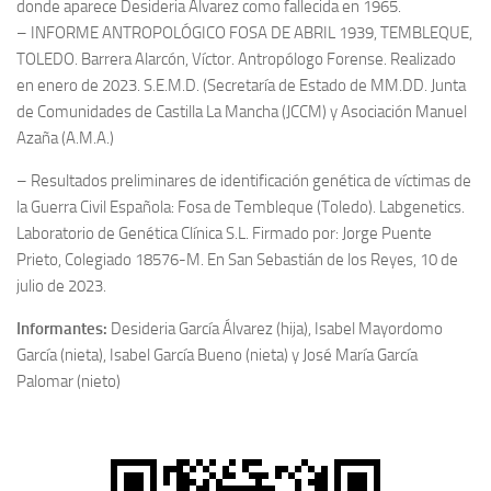
donde aparece Desideria Álvarez como fallecida en 1965.
– INFORME ANTROPOLÓGICO FOSA DE ABRIL 1939, TEMBLEQUE,
TOLEDO. Barrera Alarcón, Víctor. Antropólogo Forense. Realizado
en enero de 2023. S.E.M.D. (Secretaría de Estado de MM.DD. Junta
de Comunidades de Castilla La Mancha (JCCM) y Asociación Manuel
Azaña (A.M.A.)
– Resultados preliminares de identificación genética de víctimas de
la Guerra Civil Española: Fosa de Tembleque (Toledo). Labgenetics.
Laboratorio de Genética Clínica S.L. Firmado por: Jorge Puente
Prieto, Colegiado 18576-M. En San Sebastián de los Reyes, 10 de
julio de 2023.
Informantes:
Desideria García Álvarez (hija), Isabel Mayordomo
García (nieta), Isabel García Bueno (nieta) y José María García
Palomar (nieto)