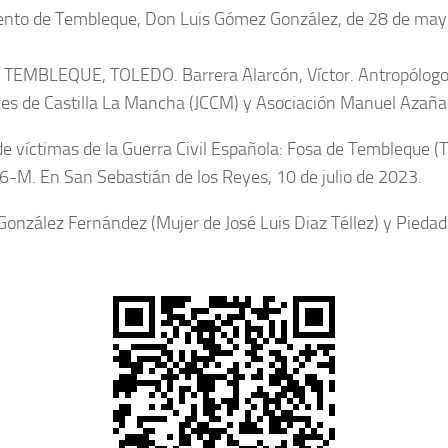
miento de Tembleque, Don Luis Gómez González, de 28 de may
LEQUE, TOLEDO. Barrera Alarcón, Víctor. Antropólogo Fo
es de Castilla La Mancha (JCCM) y Asociación Manuel Azaña 
de víctimas de la Guerra Civil Española: Fosa de Tembleque (T
76-M. En San Sebastián de los Reyes, 10 de julio de 2023.
ia González Fernández (Mujer de José Luis Diaz Téllez) y Piedad