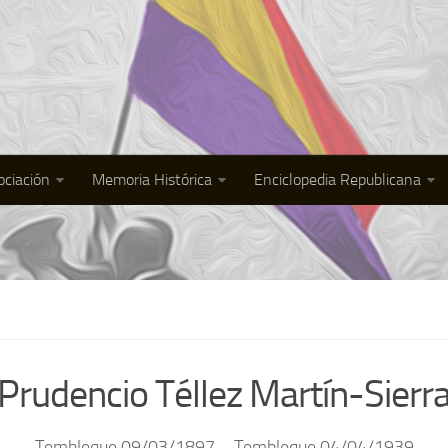
ociación
Memoria Histórica
Enciclopedia Republicana
Prudencio Téllez Martín-Sierr
Tembleque 09/03/1897 – Tembleque 04/04/1939