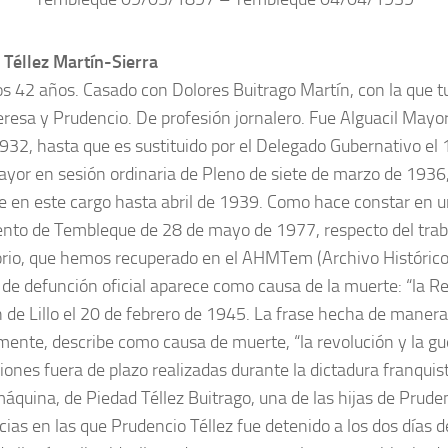
Téllez Martín-Sierra
los 42 años. Casado con Dolores Buitrago Martín, con la que t
eresa y Prudencio. De profesión jornalero. Fue Alguacil Mayor
32, hasta que es sustituido por el Delegado Gubernativo el 
ayor en sesión ordinaria de Pleno de siete de marzo de 1936
en este cargo hasta abril de 1939. Como hace constar en un 
to de Tembleque de 28 de mayo de 1977, respecto del trab
orio, que hemos recuperado en el AHMTem (Archivo Históric
 de defunción oficial aparece como causa de la muerte: “la Rev
n de Lillo el 20 de febrero de 1945. La frase hecha de maner
mente, describe como causa de muerte, “la revolución y la gu
ciones fuera de plazo realizadas durante la dictadura franqui
áquina, de Piedad Téllez Buitrago, una de las hijas de Prude
cias en las que Prudencio Téllez fue detenido a los dos días d