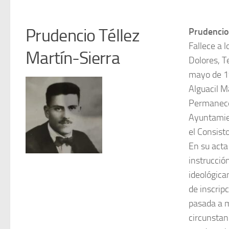
Prudencio Téllez
Prudencio 
Fallece a 
Martín-Sierra
Dolores, T
mayo de 19
Alguacil M
Permanece 
Ayuntamien
el Consist
En su acta
instrucció
ideológica
de inscrip
pasada a m
circunstan