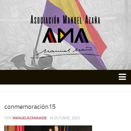
Inicio
Asociación
conmemoración15
Quienes somos
POR
MANUELAZANAWEB
· 16 OCTUBRE, 2023
Actividades
Colabora