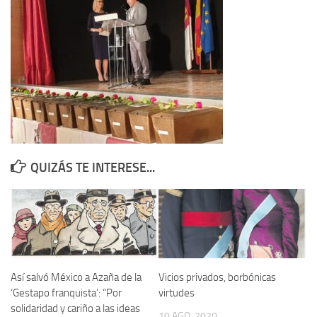
Contacto
Memoria Histórica
Investigación previa de la represión en Talavera de la Reina (1937-
1947).
Informe Represión en Toledo 1936-1947 | Buscador
Informe de la fosa de abril de 1939 de Tembleque
Enciclopedia Republicana
QUIZÁS TE INTERESE...
Militantes históricos IR
Personajes republicanos
Izquierda Republicana. Agrupaciones y Militantes (1934-1939)
Izquierda Republicana. Navarra
Izquierda Republicana. Galicia
Así salvó México a Azaña de la
Vicios privados, borbónicas
‘Gestapo franquista’: “Por
virtudes
Textos esenciales del republicanismo
solidaridad y cariño a las ideas
10 AGO, 2020