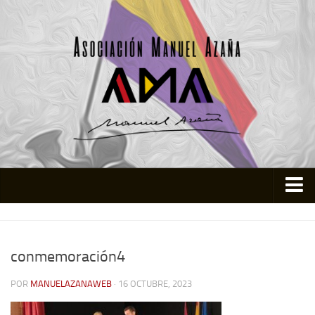
Inicio
Asociación
conmemoración4
Quienes somos
POR
MANUELAZANAWEB
· 16 OCTUBRE, 2023
Actividades
Colabora