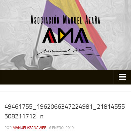
Inicio
Asociación
49461755_1962066347224981_21814555
Quienes somos
508211712_n
Actividades
POR
MANUELAZANAWEB
· 6 ENERO, 2019
Colabora