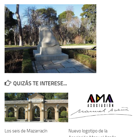
Contacto
Memoria Histórica
Investigación previa de la represión en Talavera de la Reina (1937-
1947).
Informe Represión en Toledo 1936-1947 | Buscador
Informe de la fosa de abril de 1939 de Tembleque
Enciclopedia Republicana
Militantes históricos IR
QUIZÁS TE INTERESE...
Personajes republicanos
Izquierda Republicana. Agrupaciones y Militantes (1934-1939)
Izquierda Republicana. Navarra
Izquierda Republicana. Galicia
Textos esenciales del republicanismo
Los seis de Mazarracín
Nuevo logotipo de la