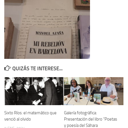
Contacto
Memoria Histórica
Investigación previa de la represión en Talavera de la Reina (1937-
1947).
Informe Represión en Toledo 1936-1947 | Buscador
Informe de la fosa de abril de 1939 de Tembleque
Enciclopedia Republicana
QUIZÁS TE INTERESE...
Militantes históricos IR
Personajes republicanos
Izquierda Republicana. Agrupaciones y Militantes (1934-1939)
Izquierda Republicana. Navarra
Izquierda Republicana. Galicia
Sixto Ríos: el matemático que
Galería fotográfica:
venció al olvido
Presentación del libro “Poetas
Textos esenciales del republicanismo
y poesía del Sáhara