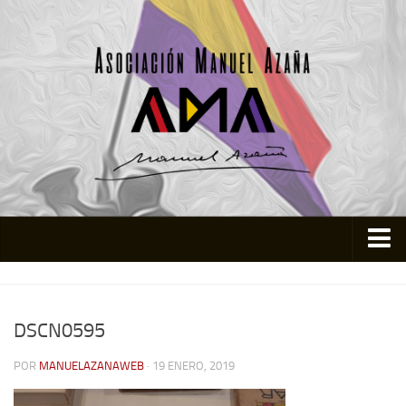
Inicio
Asociación
DSCN0595
Quienes somos
POR
MANUELAZANAWEB
· 19 ENERO, 2019
Actividades
Colabora