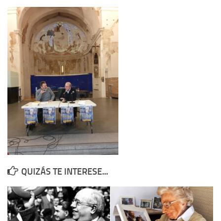
Contacto
Memoria Histórica
Investigación previa de la represión en Talavera de la Reina (1937-
1947).
Informe Represión en Toledo 1936-1947 | Buscador
Informe de la fosa de abril de 1939 de Tembleque
Enciclopedia Republicana
Militantes históricos IR
Personajes republicanos
Izquierda Republicana. Agrupaciones y Militantes (1934-1939)
QUIZÁS TE INTERESE...
Izquierda Republicana. Navarra
Izquierda Republicana. Galicia
Textos esenciales del republicanismo