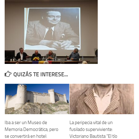
Contacto
Memoria Histórica
Investigación previa de la represión en Talavera de la Reina (1937-
1947).
Informe Represión en Toledo 1936-1947 | Buscador
Informe de la fosa de abril de 1939 de Tembleque
Enciclopedia Republicana
QUIZÁS TE INTERESE...
Militantes históricos IR
Personajes republicanos
Izquierda Republicana. Agrupaciones y Militantes (1934-1939)
Izquierda Republicana. Navarra
Izquierda Republicana. Galicia
Iba a ser un Museo de
La peripecia vital de un
Memoria Democrática, pero
fusilado superviviente:
Textos esenciales del republicanismo
se convertirá en hotel:
Victoriano Bautista “El tío