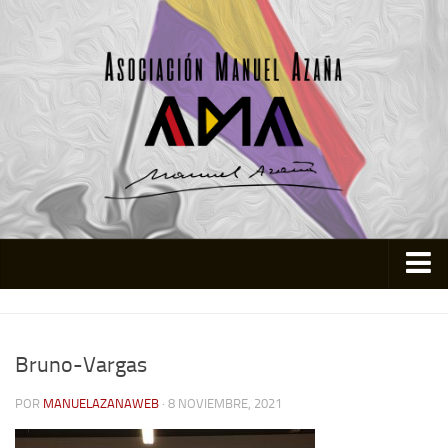
Inicio
Asociación
Bruno-Vargas
Quienes somos
POR
MANUELAZANAWEB
· 8 NOVIEMBRE, 2021
Actividades
Colabora