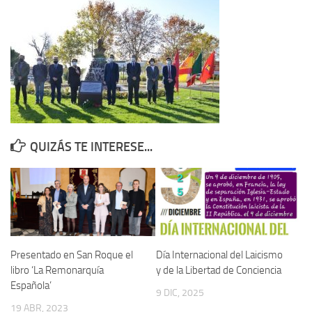
Contacto
Memoria Histórica
Investigación previa de la represión en Talavera de la Reina (1937-
1947).
Informe Represión en Toledo 1936-1947 | Buscador
Informe de la fosa de abril de 1939 de Tembleque
QUIZÁS TE INTERESE...
Enciclopedia Republicana
Militantes históricos IR
Personajes republicanos
Izquierda Republicana. Agrupaciones y Militantes (1934-1939)
Izquierda Republicana. Navarra
Presentado en San Roque el
Día Internacional del Laicismo
libro ‘La Remonarquía
y de la Libertad de Conciencia
Izquierda Republicana. Galicia
Española’
9 DIC, 2025
Textos esenciales del republicanismo
19 ABR, 2023