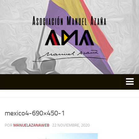
Inicio
Asociación
mexico4-690×450-1
Quienes somos
POR
MANUELAZANAWEB
· 22 NOVIEMBRE, 2020
Actividades
Colabora