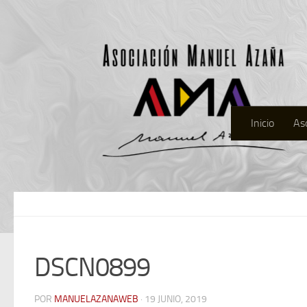
Inicio
As
DSCN0899
POR
MANUELAZANAWEB
· 19 JUNIO, 2019