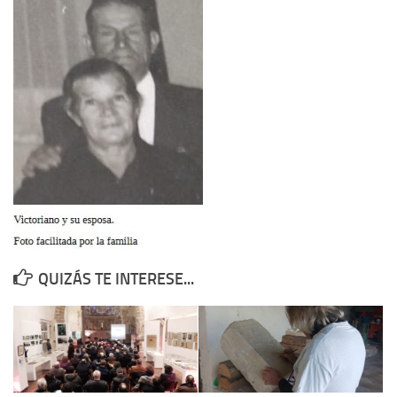
Contacto
Memoria Histórica
Investigación previa de la represión en Talavera de la Reina (1937-
1947).
Informe Represión en Toledo 1936-1947 | Buscador
Informe de la fosa de abril de 1939 de Tembleque
Enciclopedia Republicana
Militantes históricos IR
Personajes republicanos
QUIZÁS TE INTERESE...
Izquierda Republicana. Agrupaciones y Militantes (1934-1939)
Izquierda Republicana. Navarra
Izquierda Republicana. Galicia
Textos esenciales del republicanismo