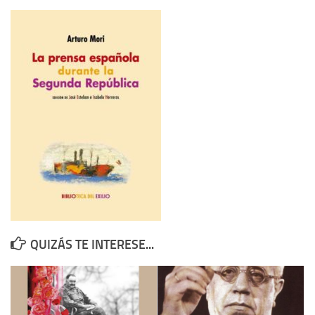
Contacto
Memoria Histórica
Investigación previa de la represión en Talavera de la Reina (1937-
1947).
Informe Represión en Toledo 1936-1947 | Buscador
Informe de la fosa de abril de 1939 de Tembleque
Enciclopedia Republicana
Militantes históricos IR
Personajes republicanos
Izquierda Republicana. Agrupaciones y Militantes (1934-1939)
QUIZÁS TE INTERESE...
Izquierda Republicana. Navarra
Izquierda Republicana. Galicia
Textos esenciales del republicanismo