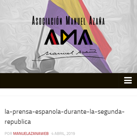
Inicio
Asociación
la-prensa-espanola-durante-la-segunda-
Quienes somos
republica
Actividades
POR
MANUELAZANAWEB
· 4 ABRIL, 2019
Colabora