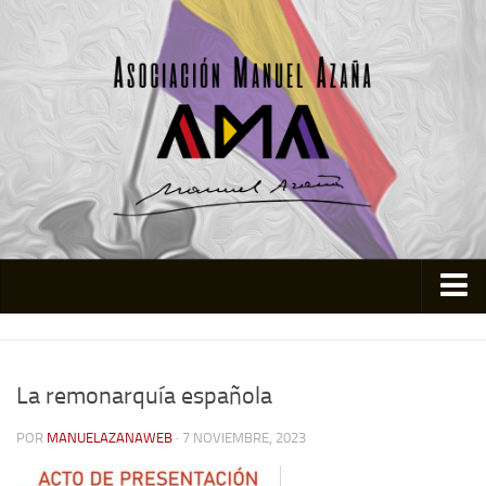
Inicio
Asociación
La remonarquía española
Quienes somos
POR
MANUELAZANAWEB
· 7 NOVIEMBRE, 2023
Actividades
Colabora