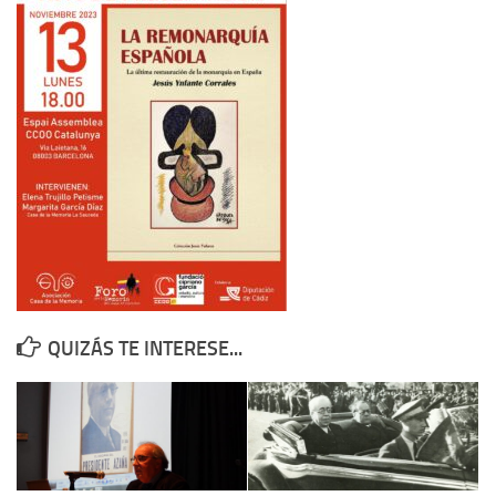
Contacto
Memoria Histórica
Investigación previa de la represión en Talavera de la Reina (1937-
1947).
Informe Represión en Toledo 1936-1947 | Buscador
Informe de la fosa de abril de 1939 de Tembleque
Enciclopedia Republicana
Militantes históricos IR
Personajes republicanos
QUIZÁS TE INTERESE...
Izquierda Republicana. Agrupaciones y Militantes (1934-1939)
Izquierda Republicana. Navarra
Izquierda Republicana. Galicia
Textos esenciales del republicanismo