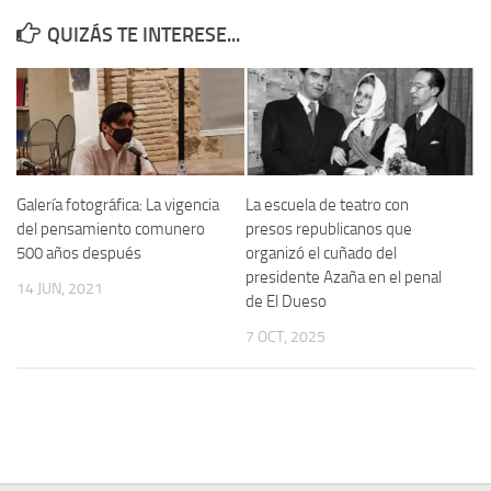
QUIZÁS TE INTERESE...
Contacto
Memoria Histórica
Investigación previa de la represión en Talavera de la Reina (1937-
1947).
Informe Represión en Toledo 1936-1947 | Buscador
Galería fotográfica: La vigencia
La escuela de teatro con
Informe de la fosa de abril de 1939 de Tembleque
del pensamiento comunero
presos republicanos que
Enciclopedia Republicana
500 años después
organizó el cuñado del
presidente Azaña en el penal
Militantes históricos IR
14 JUN, 2021
de El Dueso
Personajes republicanos
7 OCT, 2025
Izquierda Republicana. Agrupaciones y Militantes (1934-1939)
Izquierda Republicana. Navarra
Izquierda Republicana. Galicia
Textos esenciales del republicanismo