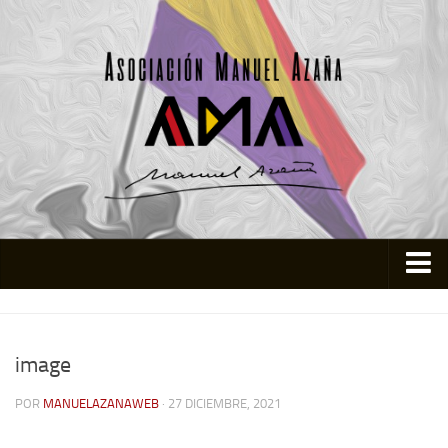
Inicio
Asociación
image
Quienes somos
POR
MANUELAZANAWEB
· 27 DICIEMBRE, 2021
Actividades
Colabora