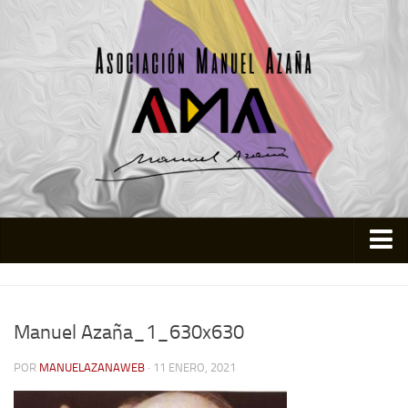
Inicio
Asociación
Manuel Azaña_1_630x630
Quienes somos
POR
MANUELAZANAWEB
· 11 ENERO, 2021
Actividades
Colabora