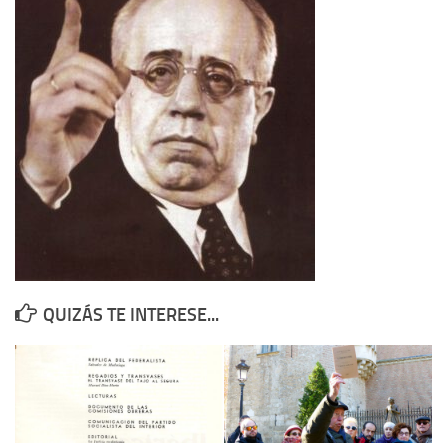
Contacto
Memoria Histórica
Investigación previa de la represión en Talavera de la Reina (1937-
1947).
Informe Represión en Toledo 1936-1947 | Buscador
Informe de la fosa de abril de 1939 de Tembleque
Enciclopedia Republicana
Militantes históricos IR
Personajes republicanos
QUIZÁS TE INTERESE...
Izquierda Republicana. Agrupaciones y Militantes (1934-1939)
Izquierda Republicana. Navarra
Izquierda Republicana. Galicia
Textos esenciales del republicanismo