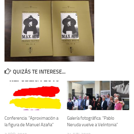
Contacto
Memoria Histórica
Investigación previa de la represión en Talavera de la Reina (1937-
1947).
Informe Represión en Toledo 1936-1947 | Buscador
Informe de la fosa de abril de 1939 de Tembleque
Enciclopedia Republicana
QUIZÁS TE INTERESE...
Militantes históricos IR
Personajes republicanos
Izquierda Republicana. Agrupaciones y Militantes (1934-1939)
Izquierda Republicana. Navarra
Izquierda Republicana. Galicia
Conferencia: “Aproximación a
Galería fotográfica: “Pablo
la figura de Manuel Azaña”
Neruda vuelve a Velintonia”
Textos esenciales del republicanismo