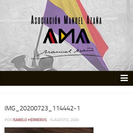
Inicio
Asociación
IMG_20200723_114442-1
Quienes somos
POR
ISABELO HERREROS
· 14 AGOSTO, 2020
Actividades
Colabora