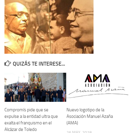
Contacto
Memoria Histórica
Investigación previa de la represión en Talavera de la Reina (1937-
1947).
Informe Represión en Toledo 1936-1947 | Buscador
Informe de la fosa de abril de 1939 de Tembleque
QUIZÁS TE INTERESE...
Enciclopedia Republicana
Militantes históricos IR
Personajes republicanos
Izquierda Republicana. Agrupaciones y Militantes (1934-1939)
Izquierda Republicana. Navarra
Compromís pide que se
Nuevo logotipo de la
Izquierda Republicana. Galicia
expulse a la entidad ultra que
Asociación Manuel Azaña
exalta el franquismo en el
(AMA)
Textos esenciales del republicanismo
Alcázar de Toledo
26 MAY, 2018