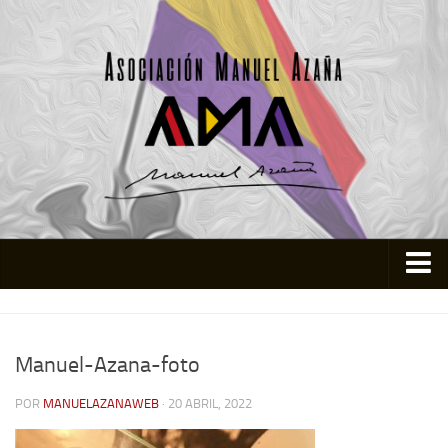
Inicio
Asociación
Manuel-Azana-foto
Quienes somos
POR
MANUELAZANAWEB
· 20 ABRIL, 2022
Actividades
Colabora