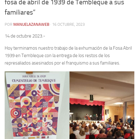
fosa de abril de 1939 de Tembleque a sus
Contacto
familiares”
Memoria Histórica
POR
MANUELAZANAWEB
· 16 OCTUBRE, 2023
Investigación previa de la represión en Talavera de la Reina (1937-
14 de octubre 2023.-
1947).
Hoy terminamos nuestro trabajo de la exhumación de la Fosa Abril
Informe Represión en Toledo 1936-1947 | Buscador
1939 en Tembleque con la entrega de los restos de los
Informe de la fosa de abril de 1939 de Tembleque
represaliados asesinados por el franquismo a sus familiares.
Enciclopedia Republicana
Militantes históricos IR
Personajes republicanos
Izquierda Republicana. Agrupaciones y Militantes (1934-1939)
Izquierda Republicana. Navarra
Izquierda Republicana. Galicia
Textos esenciales del republicanismo