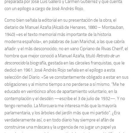
preparada por José Luis Gallero y Carmen Gutiérrez y que cuenta
Archivo histórico
con un epílogo a cargo de José Andrés Rojo.
Archivo
Como bien señala la editorial en su presentación de la obra, el
Archivo Documental
dietario de Manuel Azaña (Alcalá de Henares, 1880 – Montauban,
Biografía
1940) «es el texto memorial más importante de la historia
moderna española», en palabras de Juan Marichal, a las que cabría
Cronología fundamental de Manuel Azaña
añadir: y el más desconocido; no en vano Cipriano de Rivas Cherif, el
Artículos sobre Manuel Azaña
hombre que mejor conoció a Manuel Azaña, tituló
Retrato de un
Ochenta años sin Manuel Azaña
desconocido
la biografía, gestada en las cárceles franquistas, que le
dedicó en 1961. José Andrés Rojo señala en el epílogo a esta
Bibliografías
selección del Diario: «Se ve constantemente obligado a estar en sus
Biblioteca
obligaciones y al mismo tiempo a no perderse a sí mismo. “Me he
educado en veinticinco años de apartamiento voluntario, en la
Catálogo Biblioteca
contemplación y el desdén —escribe el 3 de julio de 1932—. Y no
Catálogo Hemeroteca
tengo remedio. La Morcuera me interesa más que la mayoría
Fondo Mario J. Bonilla
parlamentaria, y los árboles del jardín más que mi partido”. ¿Era
verdaderamente así, o en todo diario hay siempre el afán de
Biblioteca-Novedades
construirse una máscara y la urgencia de no jugar un papel ya
Publicaciones destacadas de nuestra hemeroteca