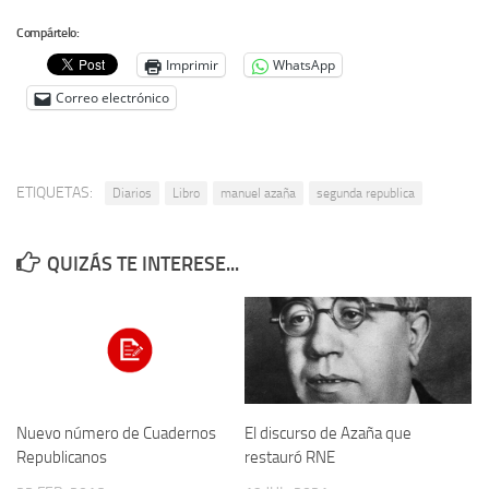
Compártelo:
Imprimir
WhatsApp
Correo electrónico
ETIQUETAS:
Diarios
Libro
manuel azaña
segunda republica
QUIZÁS TE INTERESE...
El discurso de Azaña que
Nuevo número de Cuadernos
restauró RNE
Republicanos