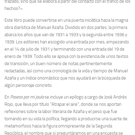
trazado, sino que se elabora a partir del contacto con el tráfico de los
hechos?».
Noticias
Este libro puede convertirse en una puerta iniciática hacia la magna
Tienda
obra diarística de Manuel Azaña. Dividido en dos partes, la primera
abarca los años que van de 1931 a 1933 y la segunda entre 1936 y
1939. Los editores han escogido una entrada por mes, empezando
en el 14 de julio de 1931 y terminando con una entrada del 19 de
enero de 1939. Todo ello se apoya con la existencia de unos textos
de transición, un buen número de notas pertinentemente
redactadas, así como una cronología de la vida y tiempo de Manuel
Azaña y un índice onomástico que nos ayudará en la búsqueda de
algún personaje concreto.
En
Paseos por mi jaula
se incluye un epílogo a cargo de José Andrés
Rojo, que lleva por título “Atrapar el aire”, donde se nos aportan
reflexiones sobre la labor literaria de Azaña y el peso que fue
tomando en su vida la política, llegando a producirse una suerte de
metamorfosis hacia la figura omnipresente de la Segunda
República, el nombre que si preguntáramos en una encuesta se