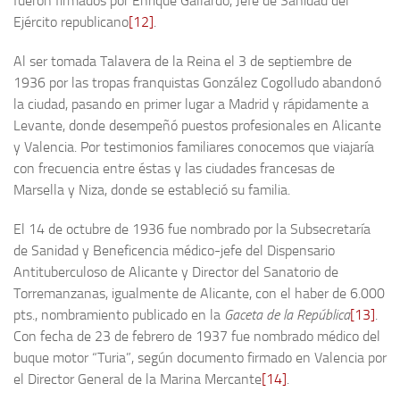
fueron firmados por Enrique Gallardo, Jefe de Sanidad del
Ejército republicano
[12]
.
Al ser tomada Talavera de la Reina el 3 de septiembre de
1936 por las tropas franquistas González Cogolludo abandonó
la ciudad, pasando en primer lugar a Madrid y rápidamente a
Levante, donde desempeñó puestos profesionales en Alicante
y Valencia. Por testimonios familiares conocemos que viajaría
con frecuencia entre éstas y las ciudades francesas de
Marsella y Niza, donde se estableció su familia.
El 14 de octubre de 1936 fue nombrado por la Subsecretaría
de Sanidad y Beneficencia médico-jefe del Dispensario
Antituberculoso de Alicante y Director del Sanatorio de
Torremanzanas, igualmente de Alicante, con el haber de 6.000
pts., nombramiento publicado en la
Gaceta de la República
[13]
.
Con fecha de 23 de febrero de 1937 fue nombrado médico del
buque motor “Turia”, según documento firmado en Valencia por
el Director General de la Marina Mercante
[14]
.