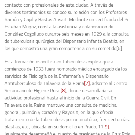
contacto con profesionales de esta ciudad. A través de
diversos testimonios se conoce su relación con los Profesores
Ramón y Cajal y Bastos Ansart. Mediante un certificado del Pr.
Esteban Muñoz, consta la asistencia y colaboración de
González Cogolludo durante seis meses en 1929 a la consulta
de tuberculosis quirúrgica del Dispensario Infanta Beatriz, en
los que demostró una gran competencia en su cometido[6].
Esta formación específica en tuberculosis explica que a
comienzos de 1933 fuera nombrado médico encargado de los
servicios de Tisiología de la Enfermería y Dispensario
Antituberculoso de Talavera de la Reina
[7]
, adscrito al Centro
Secundario de Higiene Rural
[8]
, donde desarrollaría su
actividad profesional hasta el inicio de la Guerra Civil. En
Talavera de la Reina mantuvo una consulta de medicina
general, pulmón y corazón y Rayos X, en la que ofrecía
tratamiento de la tuberculosis por neumotórax, frenicectomías,
plastias, etc., ubicada en su domicilio en Prado, 11
[9]
.
Igualmente desempeñó el puesto de presidente de la Cruz Roja