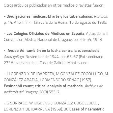
Otros artículos publicados en otros medios o revistas fueron:
-
Divulgaciones médicas. El arte y los tuberculosos
.
Rumbos
,
p. 14. Año I, nº 4, Talavera de la Reina, 15 de agosto de 1935.
-
Los Colegios Oficiales de Médicos en España
. Actas de la II
Convención Médica Nacional de Uruguay, pp.: 46-54. 1943.
- ¡Ayude Vd. también en la lucha contra la tuberculosis!
Alma gallega
. Noviembre de 1944, pp.: 63-67 (Extraordinario
27º Aniversario de la Casa de Galicia). Montevideo.
- J LORENZO Y DE IBARRETA, M GONZÁLEZ COGOLLUDO, M
GONZÁLEZ ABADÍA, J GOMENSORO SENAC (1957).
Eosinophil count; critical analysis of methods
.
Archivos de
pediatría del Uruguay
. 28(8):553-7.
- G SURRACO, W GIGUENS, J GONZÁLEZ COGOLLUDO, J
LORENZO Y DE IBARREÑA (1959). 30
Cases of haemolytic