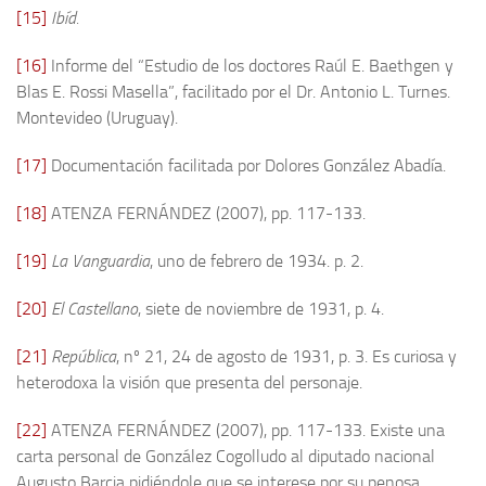
[15]
Ibíd.
[16]
Informe del “Estudio de los doctores Raúl E. Baethgen y
Blas E. Rossi Masella”, facilitado por el Dr. Antonio L. Turnes.
Montevideo (Uruguay).
[17]
Documentación facilitada por Dolores González Abadía.
[18]
ATENZA FERNÁNDEZ (2007), pp. 117-133.
[19]
La Vanguardia
, uno de febrero de 1934. p. 2.
[20]
El Castellano
, siete de noviembre de 1931, p. 4.
[21]
República
, nº 21, 24 de agosto de 1931, p. 3. Es curiosa y
heterodoxa la visión que presenta del personaje.
[22]
ATENZA FERNÁNDEZ (2007), pp. 117-133. Existe una
carta personal de González Cogolludo al diputado nacional
Augusto Barcia pidiéndole que se interese por su penosa