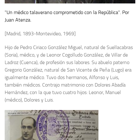
Archivo histórico
"Un médico talaverano comprometido con la República". Por
Archivo
Juan Atenza.
Archivo Documental
[Madrid, 1893-Montevideo, 1969]
Biografía
Cronología fundamental de Manuel Azaña
Hijo de Pedro Ciriaco González Miguel, natural de Suellacabras
(Soria), médico, y de Leonor Cogolludo González, de Villar de
Artículos sobre Manuel Azaña
Ladroz (Cuenca), de profesión sus labores. Su abuelo paterno
Ochenta años sin Manuel Azaña
Gregorio González, natural de San Vicente de Peña (Lugo) era
Bibliografías
igualmente médico. Tuvo dos hermanos, Alfonso y Luis,
también médicos. Contrajo matrimonio con Dolores Abadía
Biblioteca
Hernández, con la que tuvo cuatro hijos: Leonor, Manuel
Catálogo Biblioteca
(médico), Dolores y Luis.
Catálogo Hemeroteca
Fondo Mario J. Bonilla
Biblioteca-Novedades
Publicaciones destacadas de nuestra hemeroteca