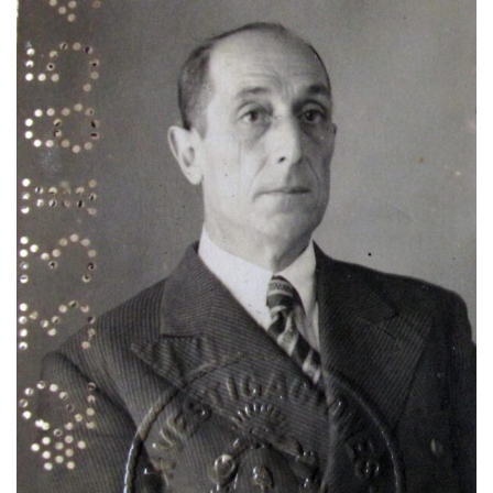
Contacto
Memoria Histórica
Investigación previa de la represión en Talavera de la Reina (1937-
1947).
Informe Represión en Toledo 1936-1947 | Buscador
Informe de la fosa de abril de 1939 de Tembleque
Enciclopedia Republicana
Militantes históricos IR
Personajes republicanos
Izquierda Republicana. Agrupaciones y Militantes (1934-1939)
Izquierda Republicana. Navarra
Izquierda Republicana. Galicia
Textos esenciales del republicanismo