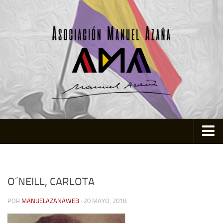
Inicio
Asociación
O´NEILL, CARLOTA
Quienes somos
POR
MANUELAZANAWEB
· 20 MAYO, 2018
Actividades
Colabora