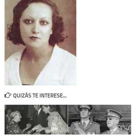
Contacto
Memoria Histórica
Investigación previa de la represión en Talavera de la Reina (1937-
1947).
Informe Represión en Toledo 1936-1947 | Buscador
Informe de la fosa de abril de 1939 de Tembleque
Enciclopedia Republicana
Militantes históricos IR
Personajes republicanos
QUIZÁS TE INTERESE...
Izquierda Republicana. Agrupaciones y Militantes (1934-1939)
Izquierda Republicana. Navarra
Izquierda Republicana. Galicia
Textos esenciales del republicanismo