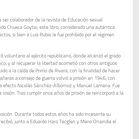
 ser colaborador de la revista de Educación sexual
do Chueca Goytia; este libro, considerado una auténtica
tos, si bien a Luis Rubio le fue prohibido por el régimen
ó voluntario al ejército republicano, donde alcanzó el grado
co, y al recuperar la libertad acometió con otros antiguos
ido a la caída de Primo de Rivera, con la finalidad de hacer
ñeras a consejo de guerra volvió a prisión en 1946, con
var a efecto Nicolás Sánchez-Albornoz y Manuel Lamana. Fue
visión. Tras cumplir once años de prisión se reincorporó a la
ansición. Durante todos estos años ha sido incesante su
 recibió, junto a Eduardo Haro Tecglen y Mario Onaindia el