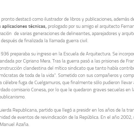
 pronto destacó como ilustrador de libros y publicaciones, además de
 aplicaciones técnicas,
prologado por su amigo el arquitecto Fernan
ación de varias generaciones de delineantes, aparejadores y arquitec
después de finalizada la llamada guerra civil.
1936 preparaba su ingreso en la Escuela de Arquitectura. Se incorpor
ndada por Cipriano Mera. Tras la guerra pasó a las prisiones de Fran
nstrucción clandestina del mítico sindicato que tanto había contribu
mócratas de toda de la vida". Sometido con sus compañeros y compa
e la célebre fuga de Cuelgamuros, que finalmente sólo pudieron lle
ado comisario Conesa, por lo que le quedaron graves secuelas en la 
epublicanismo.
ierda Republicana, partido que llegó a presidir en los años de la tr
inidad de eventos de reivindicación de la República. En el año 2002,
n Manuel Azaña.