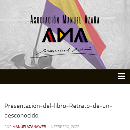
Inicio
Asociación
Presentacion-del-libro-Retrato-de-un-
Quienes somos
desconocido
Actividades
POR
MANUELAZANAWEB
· 14 FEBRERO, 2022
Colabora