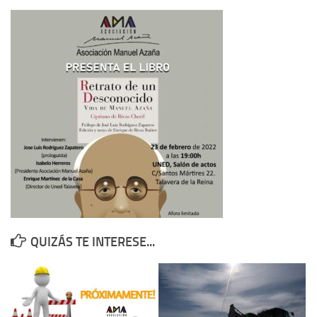
Contacto
Memoria Histórica
Investigación previa de la represión en Talavera de la Reina (1937-
1947).
Informe Represión en Toledo 1936-1947 | Buscador
Informe de la fosa de abril de 1939 de Tembleque
Enciclopedia Republicana
Militantes históricos IR
Personajes republicanos
Izquierda Republicana. Agrupaciones y Militantes (1934-1939)
QUIZÁS TE INTERESE...
Izquierda Republicana. Navarra
Izquierda Republicana. Galicia
Textos esenciales del republicanismo