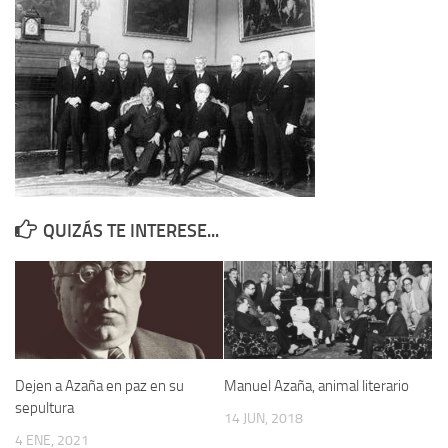
Contacto
Memoria Histórica
Investigación previa de la represión en Talavera de la Reina (1937-
1947).
Informe Represión en Toledo 1936-1947 | Buscador
Informe de la fosa de abril de 1939 de Tembleque
Enciclopedia Republicana
QUIZÁS TE INTERESE...
Militantes históricos IR
Personajes republicanos
Izquierda Republicana. Agrupaciones y Militantes (1934-1939)
Izquierda Republicana. Navarra
Dejen a Azaña en paz en su
Manuel Azaña, animal literario
Izquierda Republicana. Galicia
sepultura
14 JUN, 2018
Textos esenciales del republicanismo
4 ENE, 2021