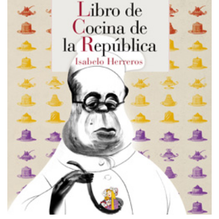
Contacto
Memoria Histórica
Investigación previa de la represión en Talavera de la Reina (1937-
1947).
Informe Represión en Toledo 1936-1947 | Buscador
Informe de la fosa de abril de 1939 de Tembleque
Enciclopedia Republicana
Militantes históricos IR
Personajes republicanos
Izquierda Republicana. Agrupaciones y Militantes (1934-1939)
Izquierda Republicana. Navarra
Izquierda Republicana. Galicia
Textos esenciales del republicanismo