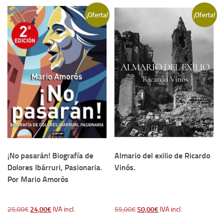
20,00€.
14,00€.
¡Oferta!
¡Oferta!
¡No pasarán! Biografía de
Almario del exilio de Ricardo
Dolores Ibárruri, Pasionaria.
Vinós.
Por Mario Amorós
El
El
El
El
25,00
€
24,00
€
IVA incl.
55,00
€
50,00
€
IVA incl.
precio
precio
precio
precio