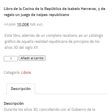
Archivo histórico
Libro de la Cocina de la República de Isabelo Herreros, y de
Archivo
regalo un juego de naipes republicano
Archivo Documental
El
El
17,00
€
10,00
€
IVA incl.
Biografía
precio
precio
Este libro, además de un completo recetario, es un catálogo
original
actual
Cronología fundamental de Manuel Azaña
gráfico de aquella realidad republicana de principios de los
era:
es:
Artículos sobre Manuel Azaña
años 30 del siglo XX
17,00€.
10,00€.
Ochenta años sin Manuel Azaña
Libro
Añadir al carrito
Bibliografías
de
Biblioteca
la
Categoría:
Libros
Cocina
Catálogo Biblioteca
de
Catálogo Hemeroteca
la
Descripción
República
Fondo Mario J. Bonilla
de
Biblioteca-Novedades
Descripción
Isabelo
Durante los años 30, coincidiendo con el Gobierno de la
Publicaciones destacadas de nuestra hemeroteca