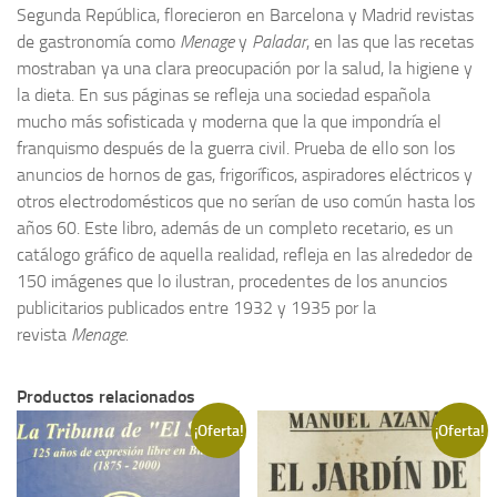
Herreros,
Segunda República, florecieron en Barcelona y Madrid revistas
y
Noticias
de gastronomía como
Menage
y
Paladar
, en las que las recetas
de
mostraban ya una clara preocupación por la salud, la higiene y
Tienda
regalo
la dieta. En sus páginas se refleja una sociedad española
un
mucho más sofisticada y moderna que la que impondría el
juego
franquismo después de la guerra civil. Prueba de ello son los
de
anuncios de hornos de gas, frigoríficos, aspiradores eléctricos y
naipes
otros electrodomésticos que no serían de uso común hasta los
republicano
años 60. Este libro, además de un completo recetario, es un
cantidad
catálogo gráfico de aquella realidad, refleja en las alrededor de
150 imágenes que lo ilustran, procedentes de los anuncios
publicitarios publicados entre 1932 y 1935 por la
revista
Menage.
Productos relacionados
¡Oferta!
¡Oferta!