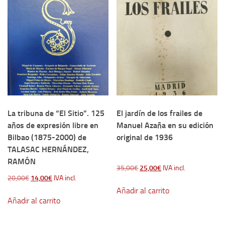
La tribuna de “El Sitio”. 125
El jardín de los frailes de
años de expresión libre en
Manuel Azaña en su edición
Bilbao (1875-2000) de
original de 1936
TALASAC HERNÁNDEZ,
RAMÓN
El
El
35,00
€
25,00
€
IVA incl.
El
El
20,00
€
14,00
€
IVA incl.
precio
precio
precio
precio
Añadir al carrito
original
actual
Añadir al carrito
original
actual
era:
es:
era:
es:
35,00€.
25,00€.