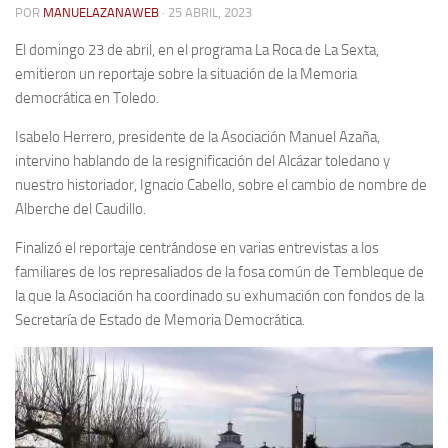
POR
MANUELAZANAWEB
· 25 ABRIL, 2023
Contacto
El domingo 23 de abril, en el programa La Roca de La Sexta,
Memoria Histórica
emitieron un reportaje sobre la situación de la Memoria
democrática en Toledo.
Investigación previa de la represión en Talavera de la Reina (1937-
1947).
Isabelo Herrero, presidente de la Asociación Manuel Azaña,
Informe Represión en Toledo 1936-1947 | Buscador
intervino hablando de la resignificación del Alcázar toledano y
nuestro historiador, Ignacio Cabello, sobre el cambio de nombre de
Informe de la fosa de abril de 1939 de Tembleque
Alberche del Caudillo.
Enciclopedia Republicana
Finalizó el reportaje centrándose en varias entrevistas a los
Militantes históricos IR
familiares de los represaliados de la fosa común de Tembleque de
Personajes republicanos
la que la Asociación ha coordinado su exhumación con fondos de la
Secretaría de Estado de Memoria Democrática.
Izquierda Republicana. Agrupaciones y Militantes (1934-1939)
Izquierda Republicana. Navarra
Izquierda Republicana. Galicia
Textos esenciales del republicanismo