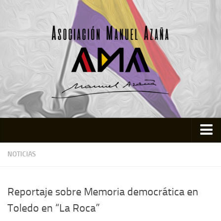
Inicio
NOTICIAS
Asociación
Quienes somos
Reportaje sobre Memoria democrática en
Actividades
Toledo en “La Roca”
Colabora