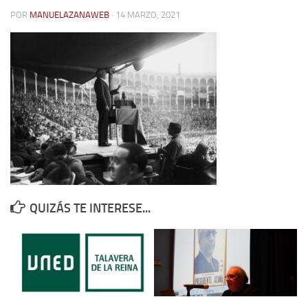
POR
MANUELAZANAWEB
· 14 MARZO, 2021
Contacto
Memoria Histórica
Investigación previa de la represión en Talavera de la Reina (1937-
1947).
Informe Represión en Toledo 1936-1947 | Buscador
Informe de la fosa de abril de 1939 de Tembleque
Enciclopedia Republicana
Militantes históricos IR
Personajes republicanos
QUIZÁS TE INTERESE...
Izquierda Republicana. Agrupaciones y Militantes (1934-1939)
Izquierda Republicana. Navarra
Izquierda Republicana. Galicia
Textos esenciales del republicanismo