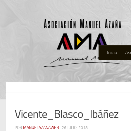
Inicio
As
Vicente_Blasco_Ibáñez
POR
MANUELAZANAWEB
· 26 JULIO, 2018