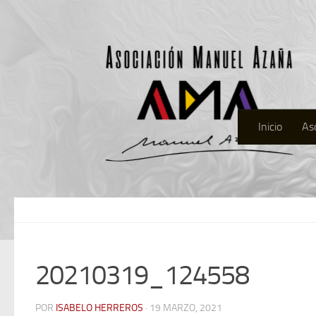
Inicio
As
20210319_124558
POR
ISABELO HERREROS
· 19 MARZO, 2021