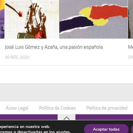
José Luis Gómez y Azaña, una pasión española
Me
30 NOV, 2020
29
Aviso Legal
Política de Cookies
Política de privacidad
os
experiencia en nuestra web.
Aceptar todas
izamos o desactivarlas en los
ajustes
.